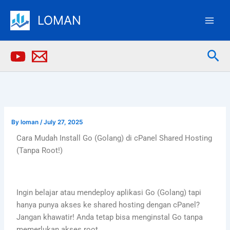
Skip
LOMAN
to
content
Sea
By
loman
/
July 27, 2025
Cara Mudah Install Go (Golang) di cPanel Shared Hosting
(Tanpa Root!)
Ingin belajar atau mendeploy aplikasi Go (Golang) tapi
hanya punya akses ke shared hosting dengan cPanel?
Jangan khawatir! Anda tetap bisa menginstal Go tanpa
memerlukan akses root.